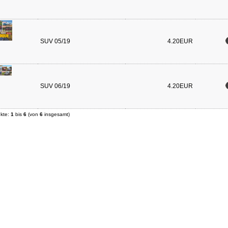
SUV 05/19
4.20EUR
SUV 06/19
4.20EUR
ukte:
1
bis
6
(von
6
insgesamt)