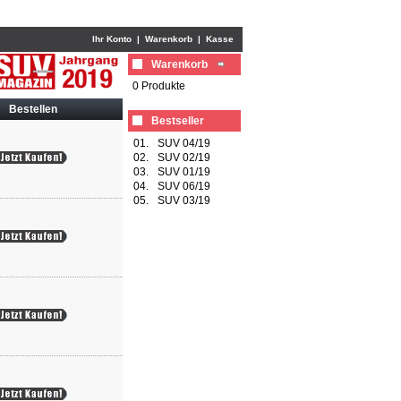
Ihr Konto
|
Warenkorb
|
Kasse
Warenkorb
0 Produkte
Bestellen
Bestseller
01.
SUV 04/19
02.
SUV 02/19
03.
SUV 01/19
04.
SUV 06/19
05.
SUV 03/19