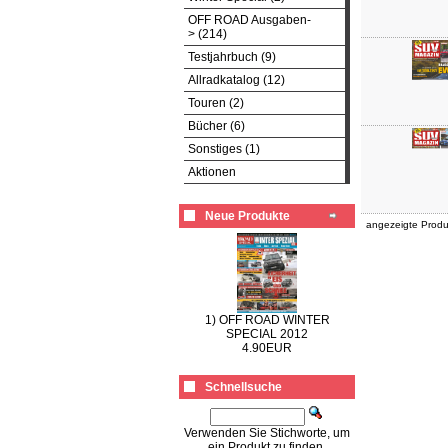
OFF ROAD Ausgaben-
> (214)
Testjahrbuch (9)
Allradkatalog (12)
Touren (2)
Bücher (6)
Sonstiges (1)
Aktionen
Neue Produkte
angezeigte Prod
1) OFF ROAD WINTER
SPECIAL 2012
4.90EUR
Schnellsuche
Verwenden Sie Stichworte, um
ein Produkt zu finden.