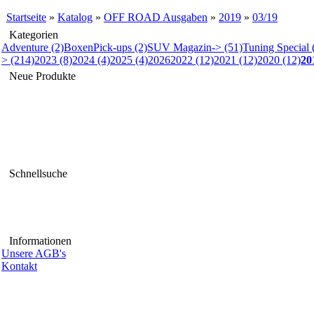
Startseite
»
Katalog
»
OFF ROAD Ausgaben
»
2019
»
03/19
Kategorien
Adventure (2)
Boxen
Pick-ups (2)
SUV Magazin-> (51)
Tuning Special 
> (214)
2023 (8)
2024 (4)
2025 (4)
2026
2022 (12)
2021 (12)
2020 (12)
20
Neue Produkte
Schnellsuche
Informationen
Unsere AGB's
Kontakt