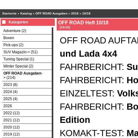
Startseite
»
Katalog
»
OFF ROAD Ausgaben
»
2018
»
10/18
Kategorien
OFF ROAD Heft 10/18
[10/18]
Adventure (2)
OFF ROAD AUFTA
Boxen
Pick-ups (2)
und Lada 4x4
SUV Magazin-> (51)
Tuning Special (1)
FAHRBERICHT:
Su
Winter Special (2)
OFF ROAD Ausgaben
-
FAHRBERICHT:
Ho
> (214)
2023 (8)
EINZELTEST:
Volk
2024 (4)
2025 (4)
FAHRBERICHT:
Bo
2026
2022 (12)
Edition
2021 (12)
2020 (12)
KOMAKT-TEST:
Ma
2019 (12)