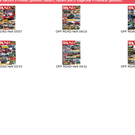
e dieses Produkt gekauft haben, haben auch folgende Produkte gekauft:
OAD Heft 05/07
OFF ROAD Heft 09/14
OFF ROAD
OAD Heft 02/15
OFF ROAD Heft 04/11
OFF ROAD