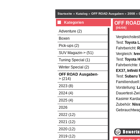
Startseite
»
Katalog
»
OFF ROAD Ausgaben
»
2008
»
Kategorien
OFF ROAD 
[06/08]
Adventure (2)
Vergleichstest
Boxen
Test:
Toyota L
Pick-ups (2)
Fahrbericht:
R
SUV Magazin-> (51)
Vergleich:
Ive
Test:
Toyota H
Tuning Special (1)
Fahrberichte:
Winter Special (2)
EX37, Infiniti
OFF ROAD Ausgaben
-
Test:
Subaru T
> (214)
Familienduell
2023 (8)
Vorstellung:
L
2024 (4)
Dauertest-Zwi
Kasimir Kard
2025 (4)
Zubehör:
Niss
2026
Gebrauchtwa
2022 (12)
2021 (12)
2020 (12)
2019 (12)